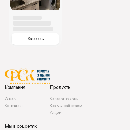
К
у
х
н
я 
Заказать
п
р
я
м
а
я
Компания
Продукты
О нас
Каталог кухонь
Контакты 
Как мы работаем 
Акции
Мы в соцсетях