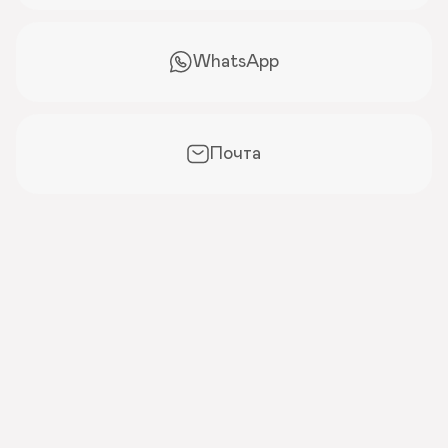
WhatsApp
Почта
Отвечаем на вопросы
Сколько длится изготовление мебели? 
Делаете ли вы замер бесплатно? 